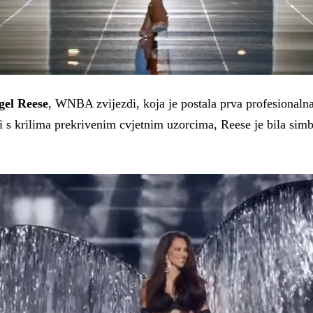
gel Reese
, WNBA zvijezdi, koja je postala prva profesionalna 
i s krilima prekrivenim cvjetnim uzorcima, Reese je bila simb