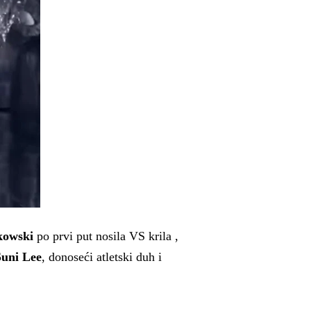
kowski
po prvi put nosila VS krila ,
Suni Lee
, donoseći atletski duh i