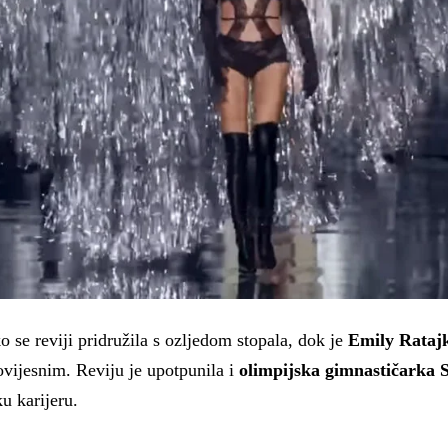
 se reviji pridružila s ozljedom stopala, dok je
Emily Rataj
ovijesnim. Reviju je upotpunila i
olimpijska gimnastičarka 
ku karijeru.