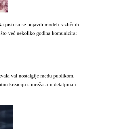
 pisti su se pojavili modeli različitih
o što već nekoliko godina komunicira:
azvala val nostalgije među publikom.
atnu kreaciju s mrežastim detaljima i