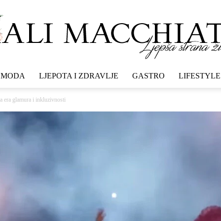
MODA
LJEPOTA I ZDRAVLJE
GASTRO
LIFESTYLE
Mali
 era glamura i inkluzivnosti
macchiato