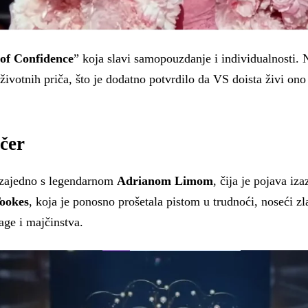
of Confidence
” koja slavi samopouzdanje i individualnosti. Na
 životnih priča, što je dodatno potvrdilo da VS doista živi on
ečer
 zajedno s legendarnom
Adrianom Limom
, čija je pojava iz
ookes
, koja je ponosno prošetala pistom u trudnoći, noseći zl
age i majčinstva.