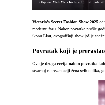
Objavio
Mali Macchiato
-
16. listopada 20
Victoria’s Secret Fashion Show 2025
odr
modernu fazu. Nakon povratka prošle godi
ikonu
Lisu
, ovogodišnji show još je snažn
Povratak koji je prerastao
Ovo je
druga revija nakon povratka
kult
stvarnoj reprezentaciji žena svih oblika, go