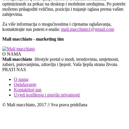
optimiziranih za prikaz na desktop i mobilnim uređajima. Po potrebi
možemo prilagoditi veličinu, poziciju i trajanje oglasa prema vašim
zahtjevima.
Za više informacija o mogućnostima i cijenama oglašavanja,
kontaktirajte nas putem e-maila:
mali.macchiato1@gmail.com
Mali macchiato - marketing tim
O NAMA
Mali macchiato
lifestyle portal o modi, trendovima, umjetnosti,
zabavi, putovanjima, zdravlju i ljepoti. Vaša ljepša strana života.
PRATI NAS
O nama
Oglašavanje
Kontaktiraj nas
Uvjeti korištenja i pravila privatnosti
© Mali macchiato, 2017 // Sva prava pridržana