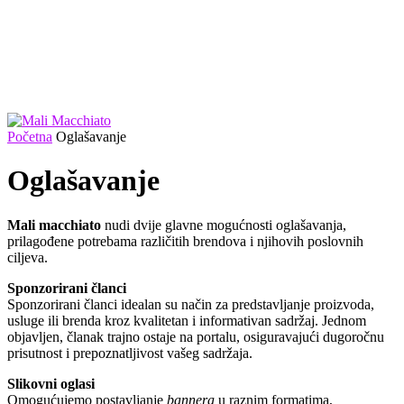
Početna
Oglašavanje
Oglašavanje
Mali macchiato
nudi dvije glavne mogućnosti oglašavanja,
prilagođene potrebama različitih brendova i njihovih poslovnih
ciljeva.
Sponzorirani članci
Sponzorirani članci idealan su način za predstavljanje proizvoda,
usluge ili brenda kroz kvalitetan i informativan sadržaj. Jednom
objavljen, članak trajno ostaje na portalu, osiguravajući dugoročnu
prisutnost i prepoznatljivost vašeg sadržaja.
Slikovni oglasi
Omogućujemo postavljanje
bannera
u raznim formatima,