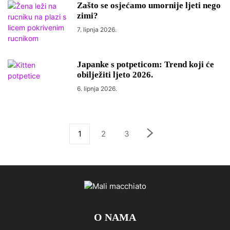
Zašto se osjećamo umornije ljeti nego
zimi?
7. lipnja 2026.
Japanke s potpeticom: Trend koji će
obilježiti ljeto 2026.
6. lipnja 2026.
1
2
3
O NAMA