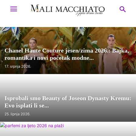
Chanel Haute Couture jesen/zima 2026.: Bajka,
romantika i novi početak modne...
17. srpnja 2026.
Isprobali smo Beauty of Joseon Dynasty Kremu:
Evo isplati li se...
25. lipnja 2026.