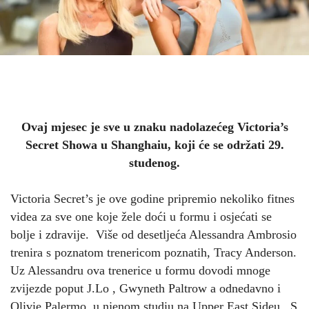
Ovaj mjesec je sve u znaku nadolazećeg Victoria’s
Secret Showa u Shanghaiu, koji će se održati 29.
studenog.
Victoria Secret’s je ove godine pripremio nekoliko fitnes
videa za sve one koje žele doći u formu i osjećati se
bolje i zdravije. Više od desetljeća Alessandra Ambrosio
trenira s poznatom trenericom poznatih, Tracy Anderson.
Uz Alessandru ova trenerice u formu dovodi mnoge
zvijezde poput J.Lo , Gwyneth Paltrow a odnedavno i
Olivie Palermo, u njenom studiu na Upper East Sideu . S