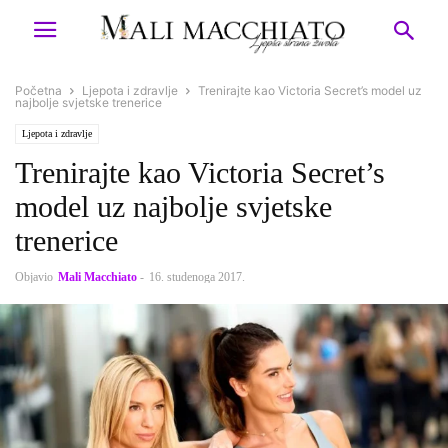
Početna
Ljepota i zdravlje
Trenirajte kao Victoria Secret’s model uz
najbolje svjetske trenerice
Ljepota i zdravlje
Trenirajte kao Victoria Secret’s
model uz najbolje svjetske
trenerice
Objavio
Mali Macchiato
-
16. studenoga 2017.