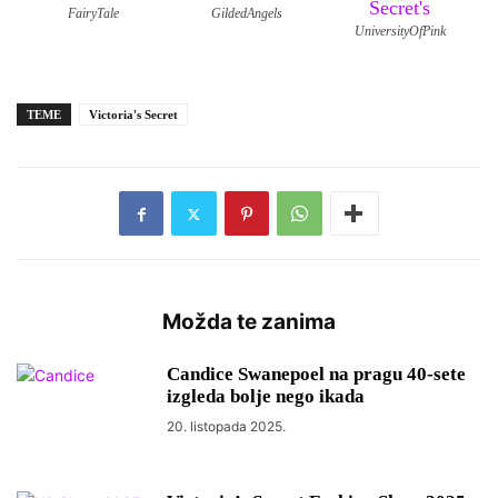
FairyTale
GildedAngels
UniversityOfPink
TEME
Victoria's Secret
Možda te zanima
Candice Swanepoel na pragu 40-sete
izgleda bolje nego ikada
20. listopada 2025.