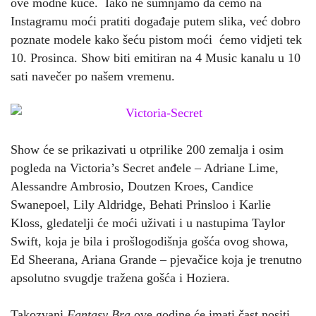
ove modne kuće. Iako ne sumnjamo da ćemo na
Instagramu moći pratiti događaje putem slika, već dobro
poznate modele kako šeću pistom moći ćemo vidjeti tek
10. Prosinca. Show biti emitiran na 4 Music kanalu u 10
sati navečer po našem vremenu.
Show će se prikazivati u otprilike 200 zemalja i osim
pogleda na Victoria’s Secret anđele – Adriane Lime,
Alessandre Ambrosio, Doutzen Kroes, Candice
Swanepoel, Lily Aldridge, Behati Prinsloo i Karlie
Kloss, gledatelji će moći uživati i u nastupima Taylor
Swift, koja je bila i prošlogodišnja gošća ovog showa,
Ed Sheerana, Ariana Grande – pjevačice koja je trenutno
apsolutno svugdje tražena gošća i Hoziera.
Takozvani
Fantasy Bra
ove godine će imati čast nositi