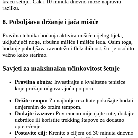
kraću šetnju. Čak i 10 minuta dnevno može napraviti
razliku.
8.
Poboljšava držanje i jača mišiće
Pravilna tehnika hodanja aktivira mišiće cijelog tijela,
uključujući noge, trbušne mišiće i mišiće leđa. Osim toga,
hodanje poboljšava ravnotežu i fleksibilnost, što je osobito
važno kako starimo.
Savjeti za maksimalan učinkovitost šetnje
Pravilna obuća:
Investirajte u kvalitetne tenisice
koje pružaju odgovarajuću potporu.
Držite tempo:
Za najbolje rezultate pokušajte hodati
umjerenim do brzim tempom.
Dodajte izazove:
Povremeno mijenjajte rute, dodajte
uzbrdice ili koristite trekking štapove za dodatno
opterećenje.
Postavite cilj:
Krenite s ciljem od 30 minuta dnevno