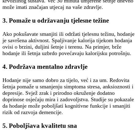
krvožilnog sustava. Već 30 minuta umjerene šetnje dnevno
može imati značajan utjecaj na vaše zdravlje.
3.
Pomaže u održavanju tjelesne težine
Ako pokušavate smanjiti ili održati tjelesnu težinu, hodanje
je savršena aktivnost. Spaljivanje kalorija tijekom hodanja
ovisi o brzini, duljini šetnje i terenu. Na primjer, brže
hodanje ili šetnja uzbrdo povećavaju kalorijsku potrošnju.
4.
Podržava mentalno zdravlje
Hodanje nije samo dobro za tijelo, već i za um. Redovita
šetnja pomaže u smanjenju simptoma stresa, anksioznosti i
depresije. Svjež zrak i prirodno okruženje dodatno
doprinose osjećaju mira i zadovoljstva. Studije su pokazale
da hodanje može poboljšati kognitivne funkcije i smanjiti
rizik od razvoja demencije.
5.
Poboljšava kvalitetu sna