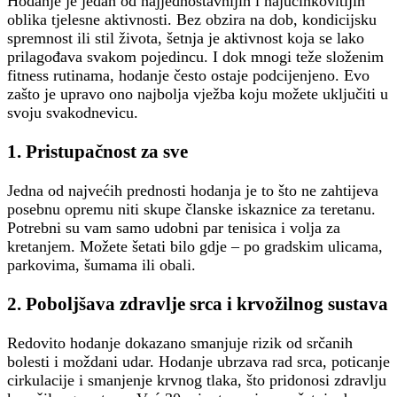
Hodanje je jedan od najjednostavnijih i najučinkovitijih
oblika tjelesne aktivnosti. Bez obzira na dob, kondicijsku
spremnost ili stil života, šetnja je aktivnost koja se lako
prilagođava svakom pojedincu. I dok mnogi teže složenim
fitness rutinama, hodanje često ostaje podcijenjeno. Evo
zašto je upravo ono najbolja vježba koju možete uključiti u
svoju svakodnevicu.
1.
Pristupačnost za sve
Jedna od najvećih prednosti hodanja je to što ne zahtijeva
posebnu opremu niti skupe članske iskaznice za teretanu.
Potrebni su vam samo udobni par tenisica i volja za
kretanjem. Možete šetati bilo gdje – po gradskim ulicama,
parkovima, šumama ili obali.
2.
Poboljšava zdravlje srca i krvožilnog sustava
Redovito hodanje dokazano smanjuje rizik od srčanih
bolesti i moždani udar. Hodanje ubrzava rad srca, poticanje
cirkulacije i smanjenje krvnog tlaka, što pridonosi zdravlju