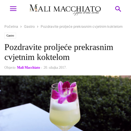
Početna
Gastro
Pozdravite proljeće prekrasnim cvjetnim koktelom
Gastro
Pozdravite proljeće prekrasnim
cvjetnim koktelom
Objavio
Mali Macchiato
-
20. ožujka 2017.