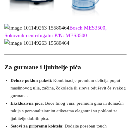
Bosch MES3500,
Sokovnik centrifugalni P/N: MES3500
Za gurmane i ljubitelje pića
Deluxe poklon-paketi
: Kombinacije premium delicija poput
maslinovog ulja, začina, čokolada ili sireva oduševit će svakog
gurmana​.
Ekskluzivna pića
: Boce finog vina, premium gina ili domaćih
rakija s personaliziranim etiketama elegantni su pokloni za
ljubitelje dobrih pića.
Setovi za pripremu koktela
: Dodajte poseban touch