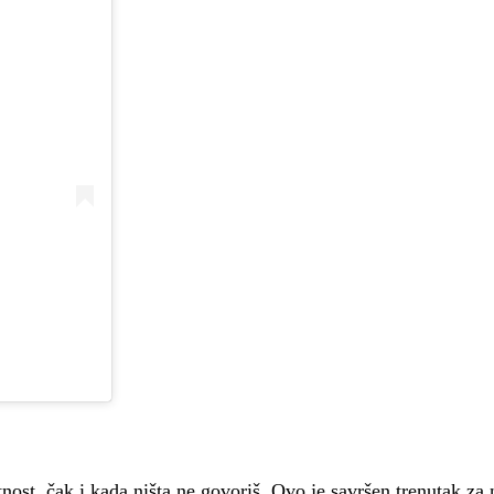
utnost, čak i kada ništa ne govoriš. Ovo je savršen trenutak za