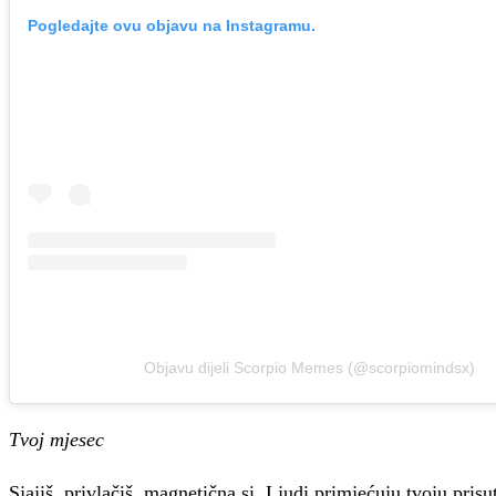
Pogledajte ovu objavu na Instagramu.
Objavu dijeli Scorpio Memes (@scorpiomindsx)
Tvoj mjesec
Sjajiš, privlačiš, magnetična si. Ljudi primjećuju tvoju pris