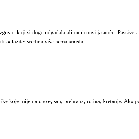
ovor koji si dugo odgađala ali on donosi jasnoću. Passive-ag
 ili odlazite; sredina više nema smisla.
ke koje mijenjaju sve; san, prehrana, rutina, kretanje. Ako pos