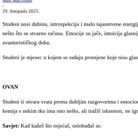
Mali Macchiato
-
29. listopada 2025.
Studeni nosi dubinu, introspekciju i malo tajanstvene ener
nešto što se stvarno računa. Emocije su jače, intuicija glasn
avanturističkog duha.
Studeni je mjesec u kojem se rađaju promjene koje nisu glas
OVAN
Studeni ti otvara vrata prema dubljim razgovorima i emociona
kemija s nekim tko ima ono nešto, ali tražiš iskrenost, ne igr
Savjet:
Kad kažeš što osjećaš, oslobađaš se.