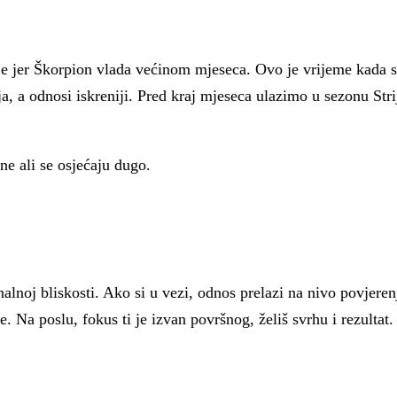
gije jer Škorpion vlada većinom mjeseca. Ovo je vrijeme kada
ija, a odnosi iskreniji. Pred kraj mjeseca ulazimo u sezonu Str
ne ali se osjećaju dugo.
lnoj bliskosti. Ako si u vezi, odnos prelazi na nivo povjerenj
e. Na poslu, fokus ti je izvan površnog, želiš svrhu i rezultat.