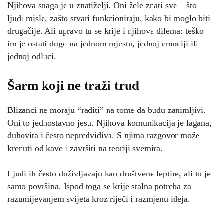
Njihova snaga je u znatiželji. Oni žele znati sve – što
ljudi misle, zašto stvari funkcioniraju, kako bi moglo biti
drugačije. Ali upravo tu se krije i njihova dilema: teško
im je ostati dugo na jednom mjestu, jednoj emociji ili
jednoj odluci.
Šarm koji ne traži trud
Blizanci ne moraju “raditi” na tome da budu zanimljivi.
Oni to jednostavno jesu. Njihova komunikacija je lagana,
duhovita i često nepredvidiva. S njima razgovor može
krenuti od kave i završiti na teoriji svemira.
Ljudi ih često doživljavaju kao društvene leptire, ali to je
samo površina. Ispod toga se krije stalna potreba za
razumijevanjem svijeta kroz riječi i razmjenu ideja.