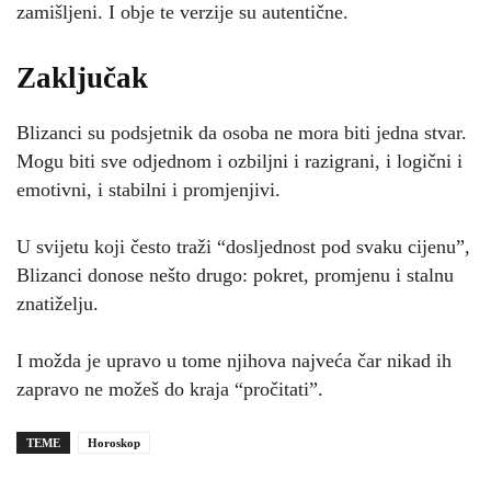
zamišljeni. I obje te verzije su autentične.
Zaključak
Blizanci su podsjetnik da osoba ne mora biti jedna stvar.
Mogu biti sve odjednom i ozbiljni i razigrani, i logični i
emotivni, i stabilni i promjenjivi.
U svijetu koji često traži “dosljednost pod svaku cijenu”,
Blizanci donose nešto drugo: pokret, promjenu i stalnu
znatiželju.
I možda je upravo u tome njihova najveća čar nikad ih
zapravo ne možeš do kraja “pročitati”.
TEME
Horoskop