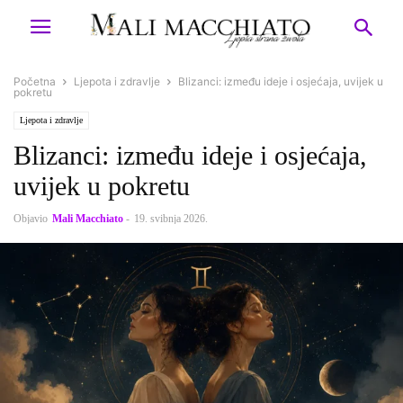
Početna
Ljepota i zdravlje
Blizanci: između ideje i osjećaja, uvijek u
pokretu
Ljepota i zdravlje
Blizanci: između ideje i osjećaja,
uvijek u pokretu
Objavio
Mali Macchiato
-
19. svibnja 2026.