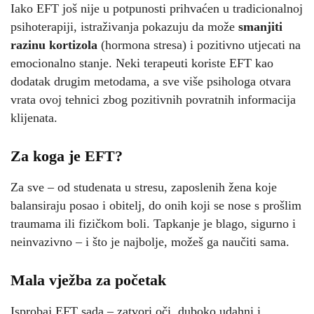
Iako EFT još nije u potpunosti prihvaćen u tradicionalnoj
psihoterapiji, istraživanja pokazuju da može
smanjiti
razinu kortizola
(hormona stresa) i pozitivno utjecati na
emocionalno stanje. Neki terapeuti koriste EFT kao
dodatak drugim metodama, a sve više psihologa otvara
vrata ovoj tehnici zbog pozitivnih povratnih informacija
klijenata.
Za koga je EFT?
Za sve – od studenata u stresu, zaposlenih žena koje
balansiraju posao i obitelj, do onih koji se nose s prošlim
traumama ili fizičkom boli. Tapkanje je blago, sigurno i
neinvazivno – i što je najbolje, možeš ga naučiti sama.
Mala vježba za početak
Isprobaj EFT sada – zatvori oči, duboko udahni i