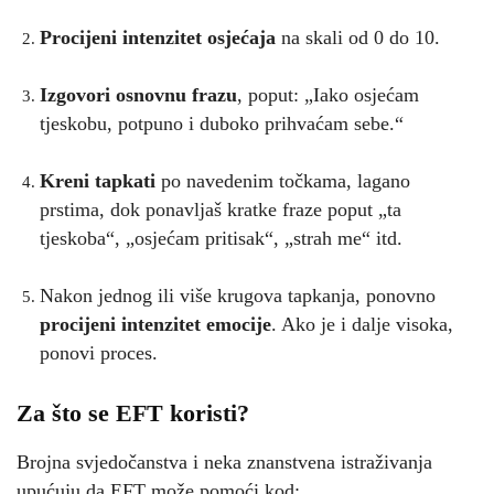
Procijeni intenzitet osjećaja
na skali od 0 do 10.
Izgovori osnovnu frazu
, poput: „Iako osjećam
tjeskobu, potpuno i duboko prihvaćam sebe.“
Kreni tapkati
po navedenim točkama, lagano
prstima, dok ponavljaš kratke fraze poput „ta
tjeskoba“, „osjećam pritisak“, „strah me“ itd.
Nakon jednog ili više krugova tapkanja, ponovno
procijeni intenzitet emocije
. Ako je i dalje visoka,
ponovi proces.
Za što se EFT koristi?
Brojna svjedočanstva i neka znanstvena istraživanja
upućuju da EFT može pomoći kod: