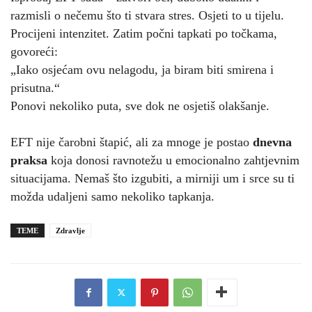
razmisli o nečemu što ti stvara stres. Osjeti to u tijelu.
Procijeni intenzitet. Zatim počni tapkati po točkama,
govoreći:
„Iako osjećam ovu nelagodu, ja biram biti smirena i
prisutna.“
Ponovi nekoliko puta, sve dok ne osjetiš olakšanje.
EFT nije čarobni štapić, ali za mnoge je postao
dnevna
praksa
koja donosi ravnotežu u emocionalno zahtjevnim
situacijama. Nemaš što izgubiti, a mirniji um i srce su ti
možda udaljeni samo nekoliko tapkanja.
TEME
Zdravlje