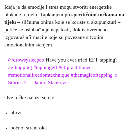
Ideja je da emocije i stres mogu stvoriti energetske
blokade u tijelu. Tapkanjem po
specifičnim točkama na
tijelu
– sličnima onima koje se koriste u akupunkturi –
potiče se oslobađanje napetosti, dok istovremeno
izgovaraš afirmacije koje su povezane s tvojim
emocionalnim stanjem.
@drowsysleepco
Have you ever tried EFT tapping?
#efttapping
#tappingeft
#eftpractitioner
#emotionalfreedomtechnique
#themagicoftapping
♬
Stories 2 – Danilo Stankovic
Ove točke nalaze se na:
obrvi
bočnoj strani oka