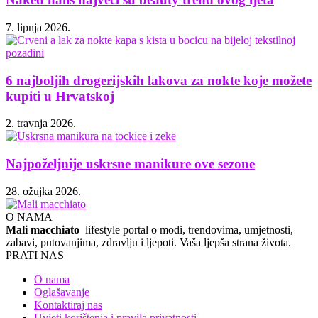
7. lipnja 2026.
6 najboljih drogerijskih lakova za nokte koje možete
kupiti u Hrvatskoj
2. travnja 2026.
Najpoželjnije uskrsne manikure ove sezone
28. ožujka 2026.
O NAMA
Mali macchiato
lifestyle portal o modi, trendovima, umjetnosti,
zabavi, putovanjima, zdravlju i ljepoti. Vaša ljepša strana života.
PRATI NAS
O nama
Oglašavanje
Kontaktiraj nas
Uvjeti korištenja i pravila privatnosti