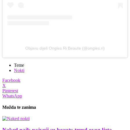
Objavu dijeli Ongles Ri Beaute (@ongles.ri)
Teme
Nokti
Facebook
X
Pinterest
WhatsApp
Možda te zanima
Naked nails najveći su beauty trend ovog ljeta