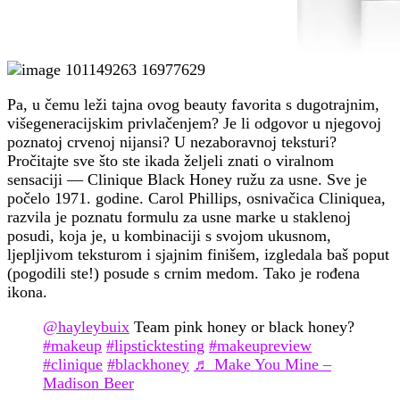
Pa, u čemu leži tajna ovog beauty favorita s dugotrajnim,
višegeneracijskim privlačenjem? Je li odgovor u njegovoj
poznatoj crvenoj nijansi? U nezaboravnoj teksturi?
Pročitajte sve što ste ikada željeli znati o viralnom
sensaciji — Clinique Black Honey ružu za usne. Sve je
počelo 1971. godine. Carol Phillips, osnivačica Cliniquea,
razvila je poznatu formulu za usne marke u staklenoj
posudi, koja je, u kombinaciji s svojom ukusnom,
ljepljivom teksturom i sjajnim finišem, izgledala baš poput
(pogodili ste!) posude s crnim medom. Tako je rođena
ikona.
@hayleybuix
Team pink honey or black honey?
#makeup
#lipsticktesting
#makeupreview
#clinique
#blackhoney
♬ Make You Mine –
Madison Beer