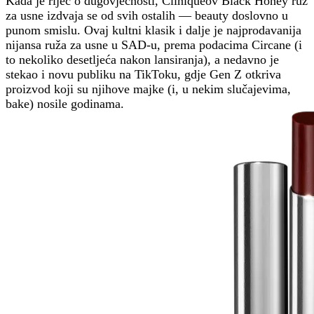
Kada je riječ o dugovječnosti, Cliniqueov Black Honey ruž
za usne izdvaja se od svih ostalih — beauty doslovno u
punom smislu. Ovaj kultni klasik i dalje je najprodavanija
nijansa ruža za usne u SAD-u, prema podacima Circane (i
to nekoliko desetljeća nakon lansiranja), a nedavno je
stekao i novu publiku na TikToku, gdje Gen Z otkriva
proizvod koji su njihove majke (i, u nekim slučajevima,
bake) nosile godinama.