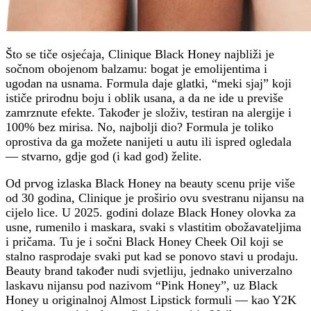
Što se tiče osjećaja, Clinique Black Honey najbliži je
sočnom obojenom balzamu: bogat je emolijentima i
ugodan na usnama. Formula daje glatki, “meki sjaj” koji
ističe prirodnu boju i oblik usana, a da ne ide u previše
zamrznute efekte. Također je složiv, testiran na alergije i
100% bez mirisa. No, najbolji dio? Formula je toliko
oprostiva da ga možete nanijeti u autu ili ispred ogledala
— stvarno, gdje god (i kad god) želite.
Od prvog izlaska Black Honey na beauty scenu prije više
od 30 godina, Clinique je proširio ovu svestranu nijansu na
cijelo lice. U 2025. godini dolaze Black Honey olovka za
usne, rumenilo i maskara, svaki s vlastitim obožavateljima
i pričama. Tu je i sočni Black Honey Cheek Oil koji se
stalno rasprodaje svaki put kad se ponovo stavi u prodaju.
Beauty brand također nudi svjetliju, jednako univerzalno
laskavu nijansu pod nazivom “Pink Honey”, uz Black
Honey u originalnoj Almost Lipstick formuli — kao Y2K