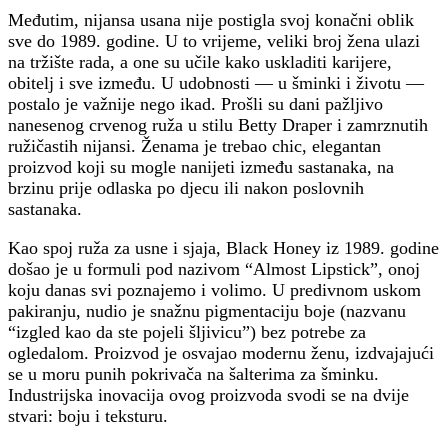
Međutim, nijansa usana nije postigla svoj konačni oblik
sve do 1989. godine. U to vrijeme, veliki broj žena ulazi
na tržište rada, a one su učile kako uskladiti karijere,
obitelj i sve između. U udobnosti — u šminki i životu —
postalo je važnije nego ikad. Prošli su dani pažljivo
nanesenog crvenog ruža u stilu Betty Draper i zamrznutih
ružičastih nijansi. Ženama je trebao chic, elegantan
proizvod koji su mogle nanijeti između sastanaka, na
brzinu prije odlaska po djecu ili nakon poslovnih
sastanaka.
Kao spoj ruža za usne i sjaja, Black Honey iz 1989. godine
došao je u formuli pod nazivom “Almost Lipstick”, onoj
koju danas svi poznajemo i volimo. U predivnom uskom
pakiranju, nudio je snažnu pigmentaciju boje (nazvanu
“izgled kao da ste pojeli šljivicu”) bez potrebe za
ogledalom. Proizvod je osvajao modernu ženu, izdvajajući
se u moru punih pokrivača na šalterima za šminku.
Industrijska inovacija ovog proizvoda svodi se na dvije
stvari: boju i teksturu.