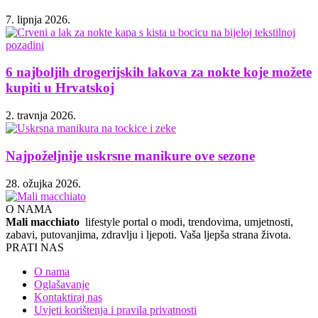
7. lipnja 2026.
6 najboljih drogerijskih lakova za nokte koje možete
kupiti u Hrvatskoj
2. travnja 2026.
Najpoželjnije uskrsne manikure ove sezone
28. ožujka 2026.
O NAMA
Mali macchiato
lifestyle portal o modi, trendovima, umjetnosti,
zabavi, putovanjima, zdravlju i ljepoti. Vaša ljepša strana života.
PRATI NAS
O nama
Oglašavanje
Kontaktiraj nas
Uvjeti korištenja i pravila privatnosti