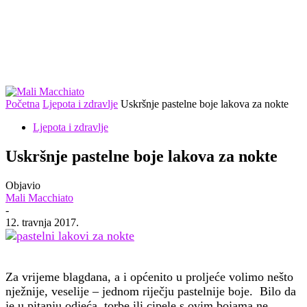
Početna
Ljepota i zdravlje
Uskršnje pastelne boje lakova za nokte
Ljepota i zdravlje
Uskršnje pastelne boje lakova za nokte
Objavio
Mali Macchiato
-
12. travnja 2017.
Za vrijeme blagdana, a i općenito u proljeće volimo nešto
nježnije, veselije – jednom riječju pastelnije boje. Bilo da
je u pitanju odjeća, torbe ili cipele s ovim bojama ne