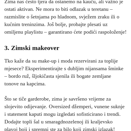
Zima nas često tjera da ostanemo na kauču, ali važno je
ostati aktivan. Ne mora to biti odlazak u teretanu –
razmislite o šetnjama po hladnom, svježem zraku ili o
kućnim treninzima. Još bolje, probajte plesati uz
omiljenu playlistu – garantirano ćete podići raspoloženje!
3. Zimski makeover
Tko kaže da su make-up i moda rezervirani za toplije
mjesece? Eksperimentirajte s dubljim nijansama šminke
– bordo ruž, šljokičasta sjenila ili bogate zemljane
tonove na kapcima.
Što se tiče garderobe, zima je savršeno vrijeme za
slojevito odijevanje. Oversized džemperi, vunene suknje
i statement kaputi mogu izgledati sofisticirano i trendi.
Dodajte topli šal u smaragdnozelenoj ili kraljevsko
plavoj boji i spremni ste za bilo koji zimski izlazak!