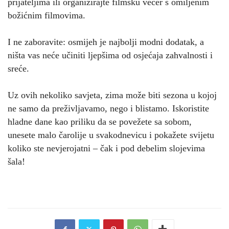
prijateljima ili organizirajte filmsku večer s omiljenim
božićnim filmovima.
I ne zaboravite: osmijeh je najbolji modni dodatak, a
ništa vas neće učiniti ljepšima od osjećaja zahvalnosti i
sreće.
Uz ovih nekoliko savjeta, zima može biti sezona u kojoj
ne samo da preživljavamo, nego i blistamo. Iskoristite
hladne dane kao priliku da se povežete sa sobom,
unesete malo čarolije u svakodnevicu i pokažete svijetu
koliko ste nevjerojatni – čak i pod debelim slojevima
šala!