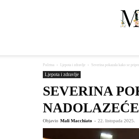
Početna
Ljepota i zdravlje
Severina pokazala kako se pripr
Ljepota i zdravlje
SEVERINA PO
NADOLAZEĆE
Objavio
Mali Macchiato
-
22. listopada 2025.