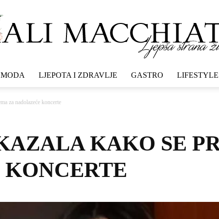
MODA
LJEPOTA I ZDRAVLJE
GASTRO
LIFESTYLE
Mali
ema za nadolazeće koncerte
KAZALA KAKO SE P
macchiato
 KONCERTE