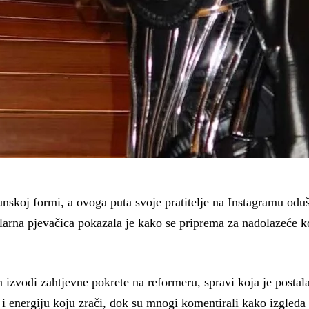
nskoj formi, a ovoga puta svoje pratitelje na Instagramu odu
larna pjevačica pokazala je kako se priprema za nadolazeće 
 izvodi zahtjevne pokrete na reformeru, spravi koja je posta
 i energiju koju zrači, dok su mnogi komentirali kako izgleda