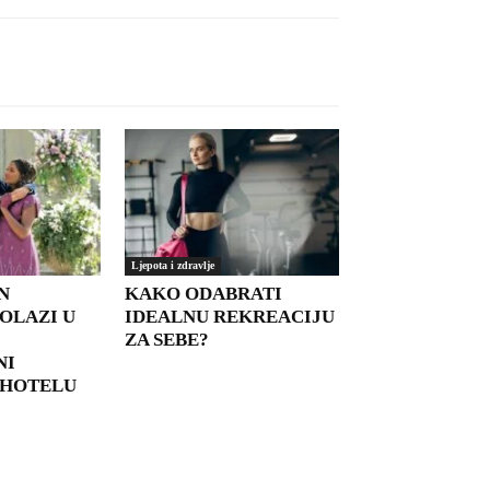
Ljepota i zdravlje
N
KAKO ODABRATI
OLAZI U
IDEALNU REKREACIJU
ZA SEBE?
NI
 HOTELU