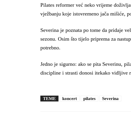
Pilates reformer već neko vrijeme doživlj
vježbanju koje istovremeno jača mišiće, pob
Severina je poznata po tome da pridaje vel
sezonu. Osim što tijelo priprema za nastup
potrebno.
Jedno je sigurno: ako se pita Severinu, pil
discipline i strasti donosi itekako vidljive 
TEME
koncert
pilates
Severina
Facebook
X
Pinterest