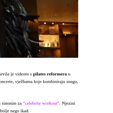
ševila je videom s
pilates reformera
u
koncerte, vježbama koje kombiniraju snagu,
la sinonim za
“celebrity workout”
. Njezini
 bolje nego ikad.