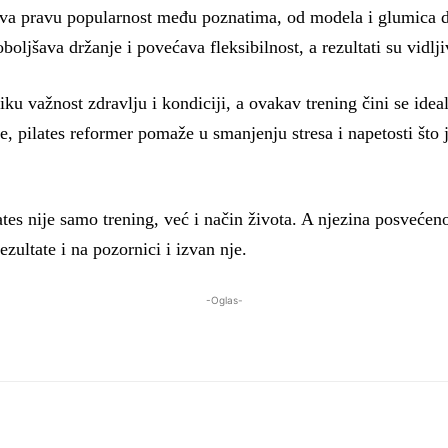
ava pravu popularnost među poznatima, od modela i glumica d
oljšava držanje i povećava fleksibilnost, a rezultati su vidlj
iku važnost zdravlju i kondiciji, a ovakav trening čini se id
e, pilates reformer pomaže u smanjenju stresa i napetosti što 
ates nije samo trening, već i način života. A njezina posvećen
rezultate i na pozornici i izvan nje.
-Oglas-
WhatsApp