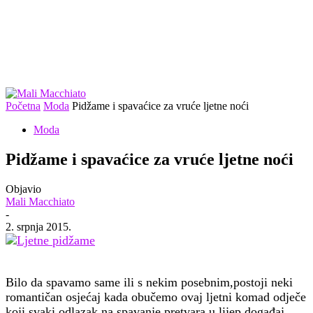
Početna
Moda
Pidžame i spavaćice za vruće ljetne noći
Moda
Pidžame i spavaćice za vruće ljetne noći
Objavio
Mali Macchiato
-
2. srpnja 2015.
Bilo da spavamo same ili s nekim posebnim,postoji neki
romantičan osjećaj kada obučemo ovaj ljetni komad odječe
koji svaki odlazak na spavanje pretvara u lijep događaj.