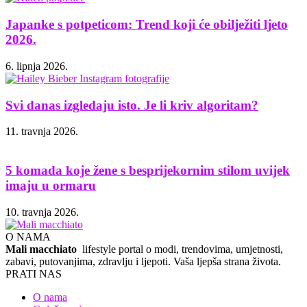
Japanke s potpeticom: Trend koji će obilježiti ljeto
2026.
6. lipnja 2026.
Svi danas izgledaju isto. Je li kriv algoritam?
11. travnja 2026.
5 komada koje žene s besprijekornim stilom uvijek
imaju u ormaru
10. travnja 2026.
O NAMA
Mali macchiato
lifestyle portal o modi, trendovima, umjetnosti,
zabavi, putovanjima, zdravlju i ljepoti. Vaša ljepša strana života.
PRATI NAS
O nama