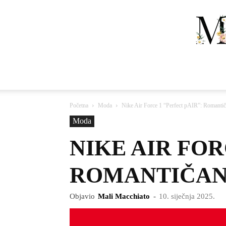
Početna
Moda
Nike Air Force 1 “Perfect pAIR”: Romantič
Moda
NIKE AIR FOR
ROMANTIČAN 
Objavio
Mali Macchiato
-
10. siječnja 2025.