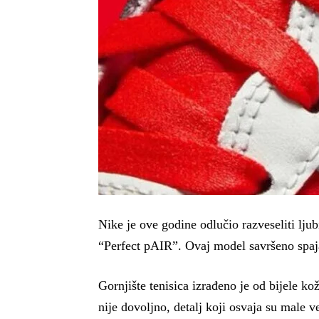
Nike je ove godine odlučio razveseliti lju
“Perfect pAIR”. Ovaj model savršeno spaja 
Gornjište tenisica izrađeno je od bijele k
nije dovoljno, detalj koji osvaja su male v