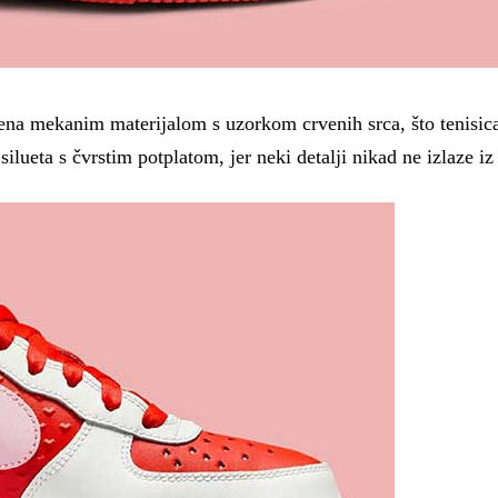
ena mekanim materijalom s uzorkom crvenih srca, što tenisic
ilueta s čvrstim potplatom, jer neki detalji nikad ne izlaze i