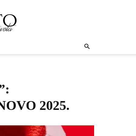
”:
OVO 2025.