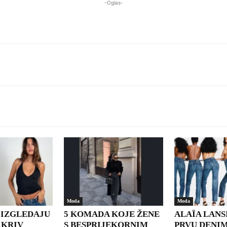
-Oglas-
WhatsApp
Moda
Moda
 IZGLEDAJU
5 KOMADA KOJE ŽENE
ALAÏA LANS
I KRIV
S BESPRIJEKORNIM
PRVU DENI