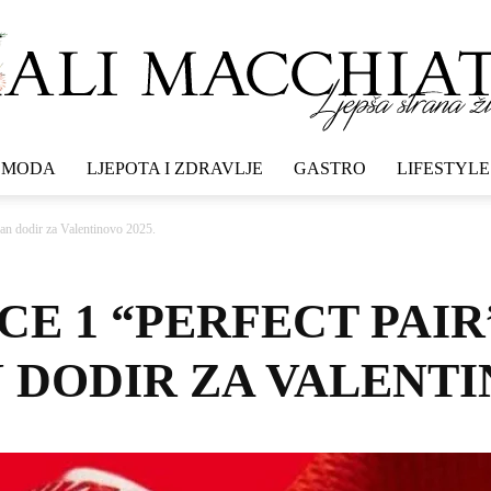
MODA
LJEPOTA I ZDRAVLJE
GASTRO
LIFESTYLE
Mali
an dodir za Valentinovo 2025.
CE 1 “PERFECT PAIR
macchiato
DODIR ZA VALENTIN