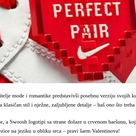
bitelje mode i romantike predstavivši posebnu verziju svojih k
klasičan stil i nježne, zaljubljene detalje – baš ono što treba
ože, a Swoosh logotipi sa strane dolaze u crvenom baršunu, ko
ezice na jeziku u obliku srca – pravi šarm Valentinova!