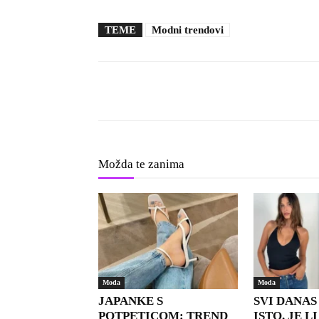
TEME
Modni trendovi
Facebook
X
Pinterest
Možda te zanima
Moda
Moda
JAPANKE S
SVI DANAS
POTPETICOM: TREND
ISTO. JE L