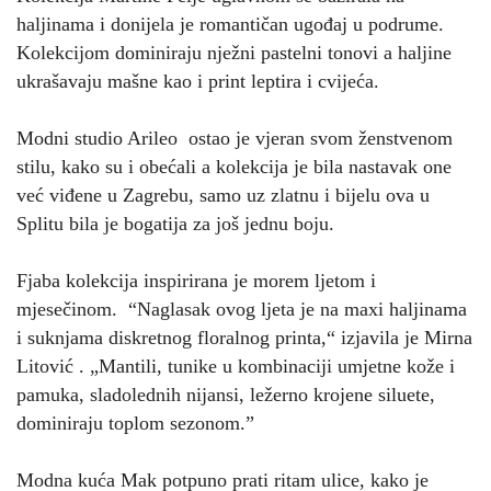
haljinama i donijela je romantičan ugođaj u podrume.
Kolekcijom dominiraju nježni pastelni tonovi a haljine
ukrašavaju mašne kao i print leptira i cvijeća.
Modni studio Arileo ostao je vjeran svom ženstvenom
stilu, kako su i obećali a kolekcija je bila nastavak one
već viđene u Zagrebu, samo uz zlatnu i bijelu ova u
Splitu bila je bogatija za još jednu boju.
Fjaba kolekcija inspirirana je morem ljetom i
mjesečinom. “Naglasak ovog ljeta je na maxi haljinama
i suknjama diskretnog floralnog printa,“ izjavila je Mirna
Litović . „Mantili, tunike u kombinaciji umjetne kože i
pamuka, sladolednih nijansi, ležerno krojene siluete,
dominiraju toplom sezonom.”
Modna kuća Mak potpuno prati ritam ulice, kako je