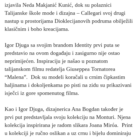
izjavila Neda Makjanić Kunić, dok su polaznici
Talijanske škole mode i dizajna – Callegari svoj drugi
nastup u prostorijama Dioklecijanovih podruma obilježili
klasičnim i boho kreacijama.
Igor Djuga sa svojim brandom Identity prvi puta se
predstavio na ovom događaju i zasigurno nije ostao
neprimijećen. Inspiraciju je našao u poznatom
talijanskom filmu redatelja Giuseppea Tornatorea
“Malena”. Dok su modeli koračali u crnim čipkastim
haljinama i dokoljenkama po pisti na zidu su prikazivani
isječci iz gore spomenutog filma.
Kao i Igor Djuga, dizajnerica Ana Bogdan također je
prvi put predstavljala svoju kolekciju na Monturi. Njena
kolekcija inspirirana je radom slikara Joana Miróa. Print
u kolekciji je ručno oslikan a uz crnu i bijelu dominiraju