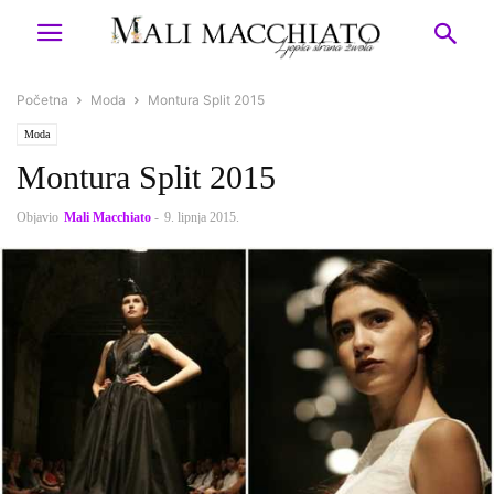
Početna
Moda
Montura Split 2015
Moda
Montura Split 2015
Objavio
Mali Macchiato
-
9. lipnja 2015.