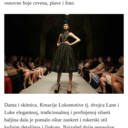
osnovne boje crvena, plave i žute.
Dama i skitnica. Kreacije Lokomotive tj. dvojca Lane i
Luke elegantnoj, tradicionalnoj i profinjenoj silueti
haljina dala je pomalo oštar zaokret i rokerski stil
kožnim detaljima i čipkom. Naizgled dvije nespojive