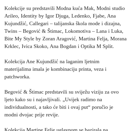
Kolekcije su predstavili Modna kuća Mak, Modni studio
Arileo, Identity by Igor Djuga, Ledenko, Fjabe, Ana
Kujundžić, Callegari – talijanska škola mode i dizajna,
Twins – Begović & Štimac, Lokomotiva – Lana i Luka,
Bite My Style by Zoran Aragović, Martina Felja, Morana
Krklec, Ivica Skoko, Ana Bogdan i Optika M Split.
Kolekcija Ane Kujundžić na laganim ljetnim
materijalima imala je kombinaciju printa, veza i
patchworka.
Begović & Štimac predstavili su sviježu viziju za ovo
ljeto kako su i najavljivali. „Uvijek radimo na
individualnosti, a tako će biti i ovaj put“ poručio je
modni dvojac prije revije.
Kolekcija Martine Felje uglavnom se bazirala na