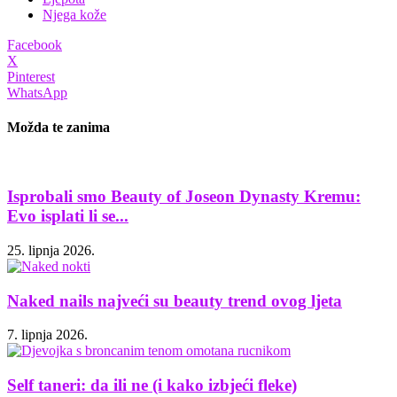
Njega kože
Facebook
X
Pinterest
WhatsApp
Možda te zanima
Isprobali smo Beauty of Joseon Dynasty Kremu:
Evo isplati li se...
25. lipnja 2026.
Naked nails najveći su beauty trend ovog ljeta
7. lipnja 2026.
Self taneri: da ili ne (i kako izbjeći fleke)