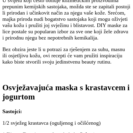
U svijetu koji često obiluje kozmetičkim proizvodima
prepunim kemijskih sastojaka, možda ste se zapitali postoji
li prirodan i učinkovit način za njegu vaše kože. Srećom,
majka priroda nudi bogatstvo sastojaka koji mogu oživjeti
vašu kožu i pružiti joj svježinu i blistavost. DIY maske za
lice postale su popularan izbor za sve one koji žele zdravu
i prirodnu njegu bez nepotrebnih kemikalija.
Bez obzira jeste li u potrazi za rješenjem za suhu, masnu
ili osjetljivu kožu, ovi recepti će vam pružiti inspiraciju
kako biste stvorili svoju jedinstvenu beauty rutinu.
Osvježavajuća maska s krastavcem i
jogurtom
Sastojci:
1/2 svježeg krastavca (oguljenog i očišćenog)