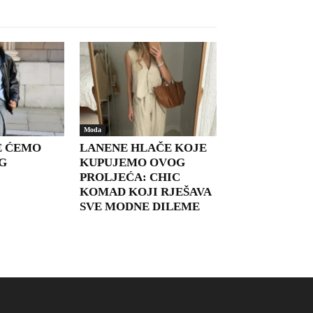
Moda
H&M
E ĆEMO
LANENE HLAČE KOJE
G
KUPUJEMO OVOG
PROLJEĆA: CHIC
KOMAD KOJI RJEŠAVA
SVE MODNE DILEME