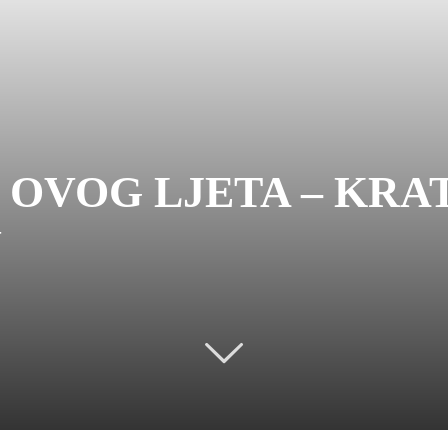
 OVOG LJETA – KRA
N