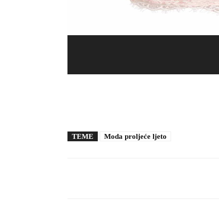
TEME
Moda proljeće ljeto
Facebook
X
Pinterest