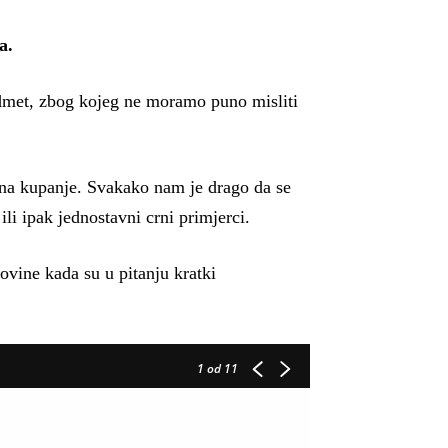
a.
redmet, zbog kojeg ne moramo puno misliti
 na kupanje. Svakako nam je drago da se
li ipak jednostavni crni primjerci.
ovine kada su u pitanju kratki
1
od 11