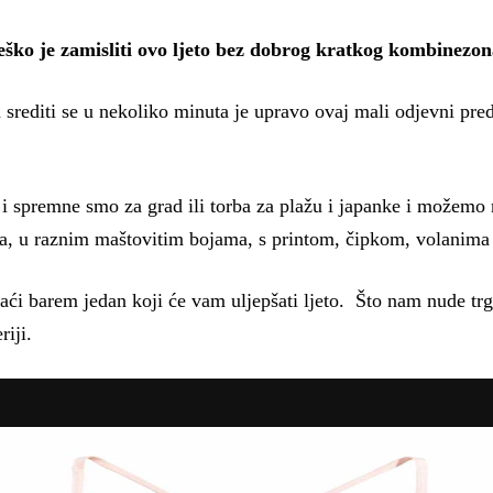
eško je zamisliti ovo ljeto bez dobrog kratkog kombinezon
 a srediti se u nekoliko minuta je upravo ovaj mali odjevni p
i spremne smo za grad ili torba za plažu i japanke i možemo
ta, u raznim maštovitim bojama, s printom, čipkom, volanima i
ći barem jedan koji će vam uljepšati ljeto. Što nam nude trg
riji.