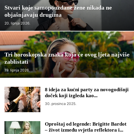
Stvari koje samopouzdane žene nikada ne
objašnjavaju drugima
20. lipnja 2026.
Tri horoskopska znaka koja će ovog ljeta najviše
zablistati
19. lipnja 2026.
8 ideja za kućni party za novogodišnji
doček koji izgleda kao...
30. prosinca 2025.
Oproštaj od legende: Brigitte Bardot
– život između svjetla reflektora i...