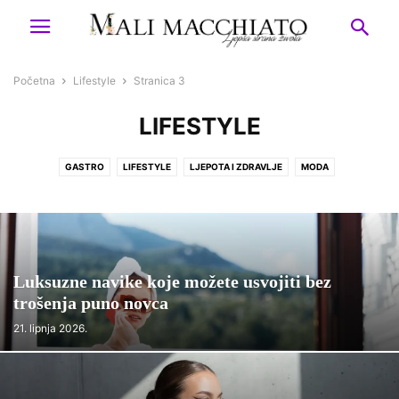
Početna
Lifestyle
Stranica 3
LIFESTYLE
GASTRO
LIFESTYLE
LJEPOTA I ZDRAVLJE
MODA
Luksuzne navike koje možete usvojiti bez
trošenja puno novca
21. lipnja 2026.