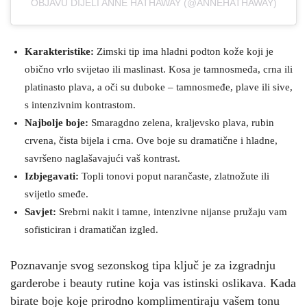
OBJAVU DIJELI ANNE HATHAWAY (@ANNEHATHAWAY)
Karakteristike:
Zimski tip ima hladni podton kože koji je
obično vrlo svijetao ili maslinast. Kosa je tamnosmeđa, crna ili
platinasto plava, a oči su duboke – tamnosmeđe, plave ili sive,
s intenzivnim kontrastom.
Najbolje boje:
Smaragdno zelena, kraljevsko plava, rubin
crvena, čista bijela i crna. Ove boje su dramatične i hladne,
savršeno naglašavajući vaš kontrast.
Izbjegavati:
Topli tonovi poput narančaste, zlatnožute ili
svijetlo smeđe.
Savjet:
Srebrni nakit i tamne, intenzivne nijanse pružaju vam
sofisticiran i dramatičan izgled.
Poznavanje svog sezonskog tipa ključ je za izgradnju
garderobe i beauty rutine koja vas istinski oslikava. Kada
birate boje koje prirodno komplimentiraju vašem tonu