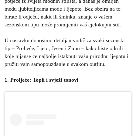
potječe iz svijeta modnih stilista, a danas je omiljen
među ljubiteljicama mode i ljepote. Bez obzira na to
birate li odjeću, nakit ili šminku, znanje o vašem
sezonskom tipu može promijeniti vaš cjelokupni stil.
U nastavku donosimo detaljan vodič za svaki sezonski
tip – Proljeće, Ljeto, Jesen i Zimu – kako biste otkrili
koje nijanse će najbolje istaknuti vašu prirodnu ljepotu i
pružiti vam samopouzdanje u svakom outfitu.
1. Proljeće: Topli i svježi tonovi