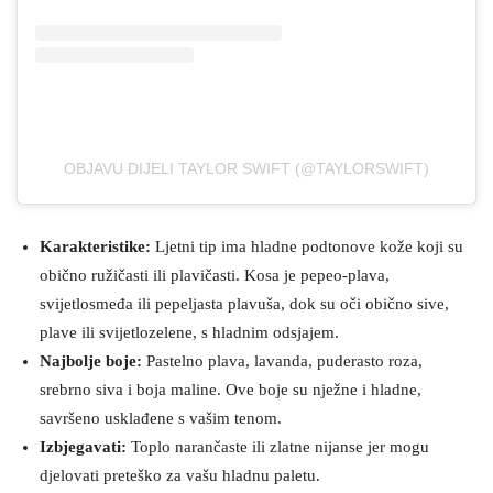
OBJAVU DIJELI TAYLOR SWIFT (@TAYLORSWIFT)
Karakteristike:
Ljetni tip ima hladne podtonove kože koji su
obično ružičasti ili plavičasti. Kosa je pepeo-plava,
svijetlosmeđa ili pepeljasta plavuša, dok su oči obično sive,
plave ili svijetlozelene, s hladnim odsjajem.
Najbolje boje:
Pastelno plava, lavanda, puderasto roza,
srebrno siva i boja maline. Ove boje su nježne i hladne,
savršeno usklađene s vašim tenom.
Izbjegavati:
Toplo narančaste ili zlatne nijanse jer mogu
djelovati preteško za vašu hladnu paletu.