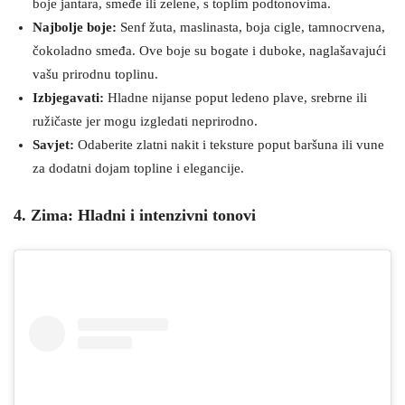
boje jantara, smeđe ili zelene, s toplim podtonovima.
Najbolje boje:
Senf žuta, maslinasta, boja cigle, tamnocrvena,
čokoladno smeđa. Ove boje su bogate i duboke, naglašavajući
vašu prirodnu toplinu.
Izbjegavati:
Hladne nijanse poput ledeno plave, srebrne ili
ružičaste jer mogu izgledati neprirodno.
Savjet:
Odaberite zlatni nakit i teksture poput baršuna ili vune
za dodatni dojam topline i elegancije.
4. Zima: Hladni i intenzivni tonovi