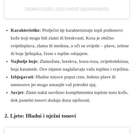
OBJAVU DIJELI GIGI HADID (@GIGIHADID)
Karakteristike:
Proljećni tip karakteriziraju topli podtonovi
kože koji mogu biti zlatni ili breskvasti. Kosa je obično
svijetloplava, zlatna ili medena, a oči su svijetle – plave, zelene
ili boje lješnjaka, često s toplim odsjajem.
Najbolje boje:
Zlatnožuta, breskva, losos-roza, svijetlotirkizna,
boja karamele. Ove nijanse naglašavaju vašu toplinu i svježinu.
Izbjegavati:
Hladne tonove poput crne, ledeno plave ili
tamnosive jer mogu umanjiti vaš prirodni sjaj.
Savjet:
Zlatni nakit savršeno komplimentira toplom tonu kože,
dok pastelni tonovi dodaju dozu nježnosti.
2. Ljeto: Hladni i nježni tonovi