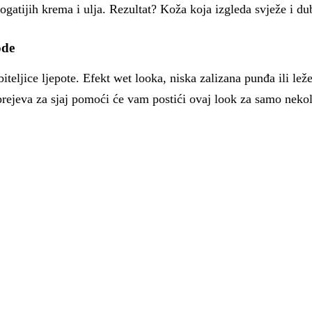
ogatijih krema i ulja. Rezultat? Koža koja izgleda svježe i dub
ode
ubiteljice ljepote. Efekt wet looka, niska zalizana punđa ili lež
sprejeva za sjaj pomoći će vam postići ovaj look za samo neko