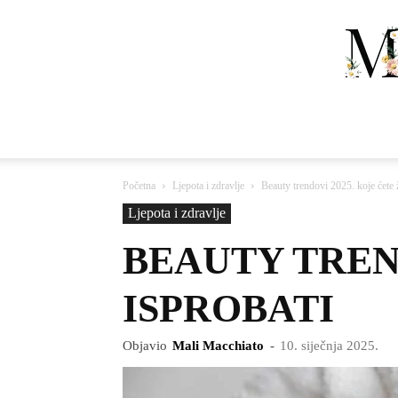
Početna
Ljepota i zdravlje
Beauty trendovi 2025. koje ćete ž
Ljepota i zdravlje
BEAUTY TREND
ISPROBATI
Objavio
Mali Macchiato
-
10. siječnja 2025.