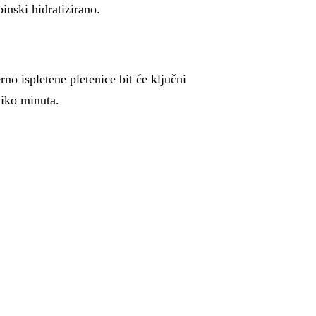
inski hidratizirano.
erno ispletene pletenice bit će ključni
liko minuta.