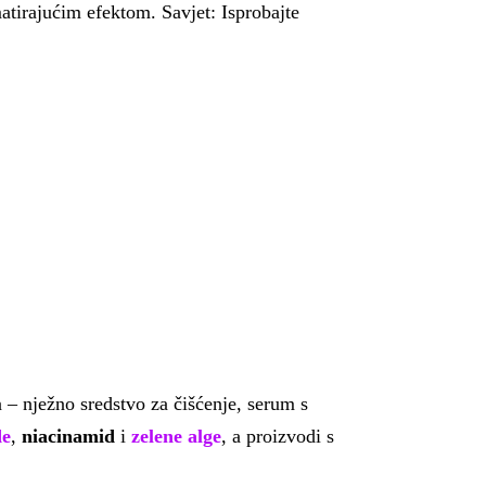
matirajućim efektom. Savjet: Isprobajte
a – nježno sredstvo za čišćenje, serum s
de
,
niacinamid
i
zelene alge
, a proizvodi s