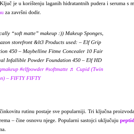
 Ključ je u korištenju laganih hidratantnih pudera i seruma s 
hu
za završni dodir.
ically “soft matte” makeup :)) Makeup Sponges,
zon storefront &lt3 Products used: – Elf Grip
ation 450 – Maybelline Fitme Concealer 10 Fair
al Infallible Powder Foundation 450 – Elf HD
ngmakeup
#elfpowder
#softmatte
♬ Cupid (Twin
on) – FIFTY FIFTY
činkovitu rutinu postaje sve popularniji. Tri ključna proizvod
krema – čine osnovu njege. Popularni sastojci uključuju
pepti
ma.