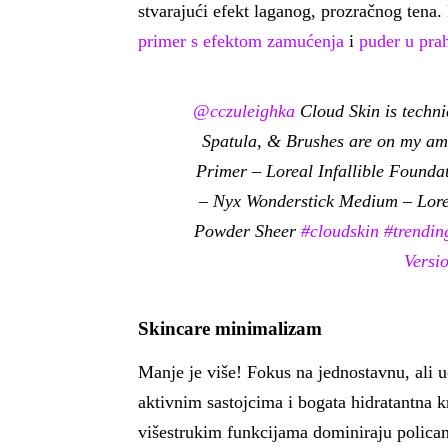
stvarajući efekt laganog, prozračnog tena.
primer s efektom zamućenja
i
puder u pra
@cczuleighka
Cloud Skin is techn
Spatula, & Brushes are on my ama
Primer – Loreal Infallible Found
– Nyx Wonderstick Medium – Lore
Powder Sheer
#cloudskin
#trendi
Versi
Skincare minimalizam
Manje je više! Fokus na jednostavnu, ali u
aktivnim sastojcima i bogata hidratantna 
višestrukim funkcijama dominiraju polica