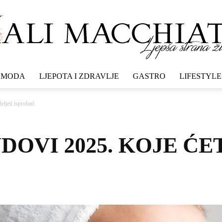
MODA
LJEPOTA I ZDRAVLJE
GASTRO
LIFESTYLE
Mali
eljeti isprobati
OVI 2025. KOJE ĆE
macchiato