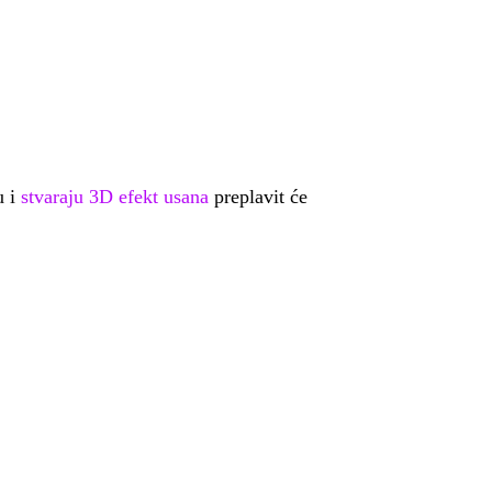
u i
stvaraju 3D efekt usana
preplavit će