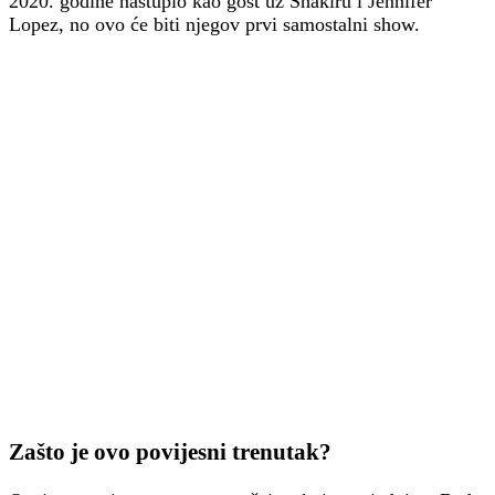
2020. godine nastupio kao gost uz Shakiru i Jennifer
Lopez, no ovo će biti njegov prvi samostalni show.
Zašto je ovo povijesni trenutak?