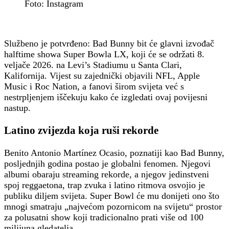
Foto: Instagram
Službeno je potvrđeno: Bad Bunny bit će glavni izvođač
halftime showa Super Bowla LX, koji će se održati 8.
veljače 2026. na Levi’s Stadiumu u Santa Clari,
Kalifornija. Vijest su zajednički objavili NFL, Apple
Music i Roc Nation, a fanovi širom svijeta već s
nestrpljenjem iščekuju kako će izgledati ovaj povijesni
nastup.
Latino zvijezda koja ruši rekorde
Benito Antonio Martínez Ocasio, poznatiji kao Bad Bunny,
posljednjih godina postao je globalni fenomen. Njegovi
albumi obaraju streaming rekorde, a njegov jedinstveni
spoj reggaetona, trap zvuka i latino ritmova osvojio je
publiku diljem svijeta. Super Bowl će mu donijeti ono što
mnogi smatraju „najvećom pozornicom na svijetu“ prostor
za polusatni show koji tradicionalno prati više od 100
milijuna gledatelja.