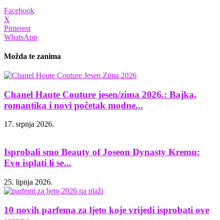
Facebook
X
Pinterest
WhatsApp
Možda te zanima
Chanel Haute Couture jesen/zima 2026.: Bajka,
romantika i novi početak modne...
17. srpnja 2026.
Isprobali smo Beauty of Joseon Dynasty Kremu:
Evo isplati li se...
25. lipnja 2026.
10 novih parfema za ljeto koje vrijedi isprobati ove