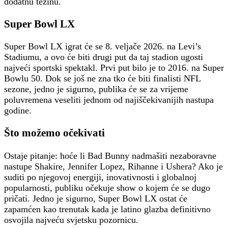
dodatnu težinu.
Super Bowl LX
Super Bowl LX igrat će se 8. veljače 2026. na Levi’s
Stadiumu, a ovo će biti drugi put da taj stadion ugosti
najveći sportski spektakl. Prvi put bilo je to 2016. na Super
Bowlu 50. Dok se još ne zna tko će biti finalisti NFL
sezone, jedno je sigurno, publika će se za vrijeme
poluvremena veseliti jednom od najiščekivanijih nastupa
godine.
Što možemo očekivati
Ostaje pitanje: hoće li Bad Bunny nadmašiti nezaboravne
nastupe Shakire, Jennifer Lopez, Rihanne i Ushera? Ako je
suditi po njegovoj energiji, inovativnosti i globalnoj
popularnosti, publiku očekuje show o kojem će se dugo
pričati. Jedno je sigurno, Super Bowl LX ostat će
zapamćen kao trenutak kada je latino glazba definitivno
osvojila najveću svjetsku pozornicu.