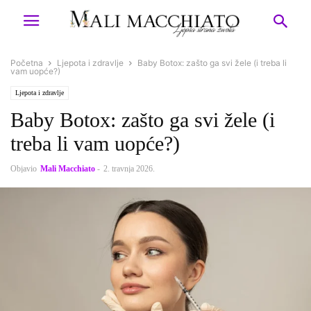
Početna
Ljepota i zdravlje
Baby Botox: zašto ga svi žele (i treba li
vam uopće?)
Ljepota i zdravlje
Baby Botox: zašto ga svi žele (i
treba li vam uopće?)
Objavio
Mali Macchiato
-
2. travnja 2026.