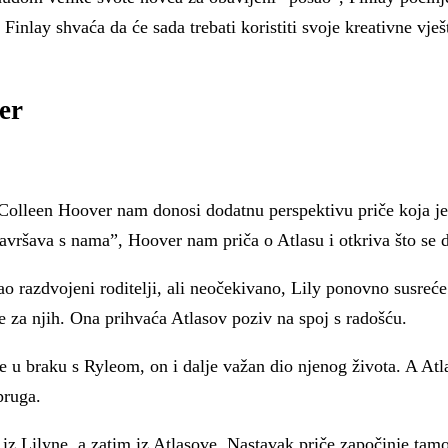
inlay shvaća da će sada trebati koristiti svoje kreativne vješ
er
m. Colleen Hoover nam donosi dodatnu perspektivu priče koja j
ršava s nama”, Hoover nam priča o Atlasu i otkriva što se do
 kao razdvojeni roditelji, ali neočekivano, Lily ponovno susre
e za njih. Ona prihvaća Atlasov poziv na spoj s radošću.
je u braku s Ryleom, on i dalje važan dio njenog života. A Atl
pruga.
 iz Lilyne, a zatim iz Atlasove. Nastavak priče započinje tamo 