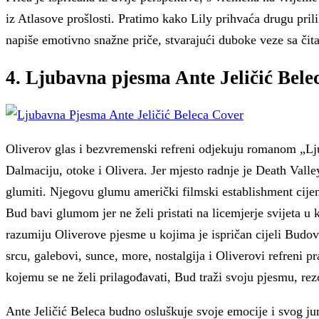
iz Atlasove prošlosti. Pratimo kako Lily prihvaća drugu pr
napiše emotivno snažne priče, stvarajući duboke veze sa čita
4. Ljubavna pjesma Ante Jeličić Bele
Oliverov glas i bezvremenski refreni odjekuju romanom „Ljub
Dalmaciju, otoke i Olivera. Jer mjesto radnje je Death Valle
glumiti. Njegovu glumu američki filmski establishment cijeni
Bud bavi glumom jer ne želi pristati na licemjerje svijeta u
razumiju Oliverove pjesme u kojima je ispričan cijeli Budov
srcu, galebovi, sunce, more, nostalgija i Oliverovi refreni
kojemu se ne želi prilagođavati, Bud traži svoju pjesmu, re
Ante Jeličić Beleca budno osluškuje svoje emocije i svog j