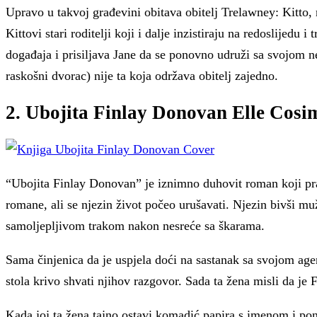
Upravo u takvoj građevini obitava obitelj Trelawney: Kitto, 
Kittovi stari roditelji koji i dalje inzistiraju na redoslijed
događaja i prisiljava Jane da se ponovno udruži sa svojom n
raskošni dvorac) nije ta koja održava obitelj zajedno.
2. Ubojita Finlay Donovan Elle Cos
“Ubojita Finlay Donovan” je iznimno duhovit roman koji pra
romane, ali se njezin život počeo urušavati. Njezin bivši m
samoljepljivom trakom nakon nesreće sa škarama.
Sama činjenica da je uspjela doći na sastanak sa svojom ag
stola krivo shvati njihov razgovor. Sada ta žena misli da j
Kada joj ta žena tajno ostavi komadić papira s imenom i pon