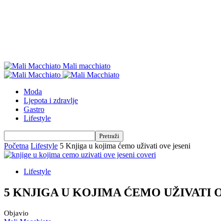
Mali macchiato
Moda
Ljepota i zdravlje
Gastro
Lifestyle
Početna
Lifestyle
5 Knjiga u kojima ćemo uživati ove jeseni
Lifestyle
5 KNJIGA U KOJIMA ĆEMO UŽIVATI 
Objavio