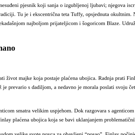
nesuđeni pjesnik koji sanja o izgubljenoj ljubavi; njegova isc
u i tradiciji. Tu je i ekscentrična teta Tuffy, opsjednuta okult
ekadašnjom najboljom prijateljicom i šogoricom Blaze. Udruže
imano
ti život majke koja postaje plaćena ubojica. Radnja prati Fi
už je prevario s dadiljom, a nedavno je morala poslati svoju 
enticom smatra velikim uspjehom. Dok razgovara s agenticom 
e Finlay plaćena ubojica koja se bavi uklanjanjem problematič
udom velike svote novca za obavljeni “posao”, Finlay počinje