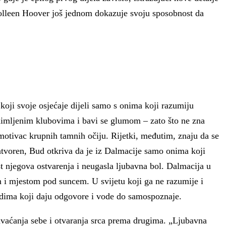
Colleen Hoover još jednom dokazuje svoju sposobnost da
koji svoje osjećaje dijeli samo s onima koji razumiju
zadimljenim klubovima i bavi se glumom – zato što ne zna
emotivac krupnih tamnih očiju. Rijetki, međutim, znaju da se
zatvoren, Bud otkriva da je iz Dalmacije samo onima koji
t njegova ostvarenja i neugasla ljubavna bol. Dalmacija u
m i mjestom pod suncem. U svijetu koji ga ne razumije i
judima koji daju odgovore i vode do samospoznaje.
hvaćanja sebe i otvaranja srca prema drugima. „Ljubavna