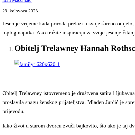
Mali Macchiato
-
29. kolovoza 2023.
Jesen je vrijeme kada priroda prelazi u svoje šareno odijel
toplog napitka. Ako tražite inspiraciju za svoje jesenje čita
Obitelj Trelawney Hannah Rothsc
Obitelj Trelawney istovremeno je društvena satira i ljubavn
proslavila snagu ženskog prijateljstva. Mladen Jurčić je 
prijevodu.
Iako život u starom dvorcu zvuči bajkovito, što ako je taj dv