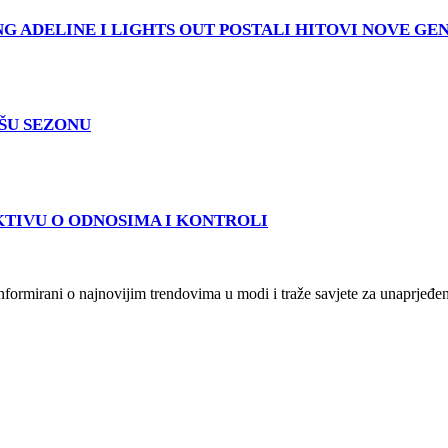
 ADELINE I LIGHTS OUT POSTALI HITOVI NOVE GE
PŠU SEZONU
KTIVU O ODNOSIMA I KONTROLI
i informirani o najnovijim trendovima u modi i traže savjete za unaprjeđen