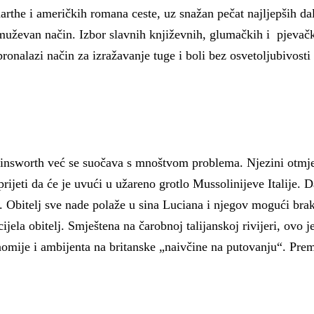
the i američkih romana ceste, uz snažan pečat najljepših dal
n i muževan način. Izbor slavnih književnih, glumačkih i pjev
onalazi način za izražavanje tuge i boli bez osvetoljubivosti t
Ainsworth već se suočava s mnoštvom problema. Njezini otmjeni 
jeti da će je uvući u užareno grotlo Mussolinijeve Italije. Da 
ta. Obitelj sve nade polaže u sina Luciana i njegov mogući b
ijela obitelj. Smještena na čarobnoj talijanskoj rivijeri, ovo
omije i ambijenta na britanske „naivčine na putovanju“. Prema