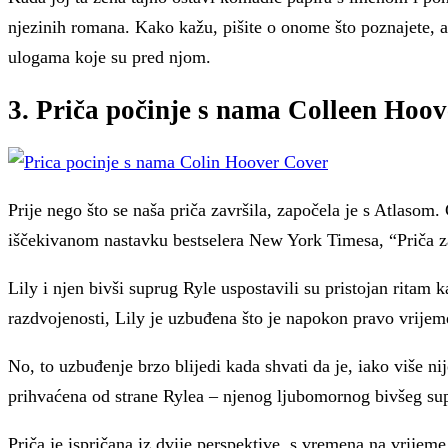
njezinih romana. Kako kažu, pišite o onome što poznajete, a F
ulogama koje su pred njom.
3. Priča počinje s nama Colleen Hoov
Prije nego što se naša priča završila, započela je s Atlaso
iščekivanom nastavku bestselera New York Timesa, “Priča zav
Lily i njen bivši suprug Ryle uspostavili su pristojan ritam
razdvojenosti, Lily je uzbuđena što je napokon pravo vrijem
No, to uzbuđenje brzo blijedi kada shvati da je, iako više ni
prihvaćena od strane Rylea – njenog ljubomornog bivšeg su
Priča je ispričana iz dvije perspektive, s vremena na vrijeme