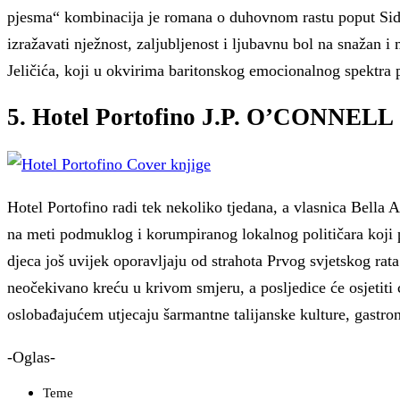
pjesma“ kombinacija je romana o duhovnom rastu poput Sidar
izražavati nježnost, zaljubljenost i ljubavnu bol na snaža
Jeličića, koji u okvirima baritonskog emocionalnog spektra pr
5. Hotel Portofino J.P. O’CONNELL
Hotel Portofino radi tek nekoliko tjedana, a vlasnica Bella 
na meti podmuklog i korumpiranog lokalnog političara koji pri
djeca još uvijek oporavljaju od strahota Prvog svjetskog ra
neočekivano kreću u krivom smjeru, a posljedice će osjetiti c
oslobađajućem utjecaju šarmantne talijanske kulture, gastron
-Oglas-
Teme