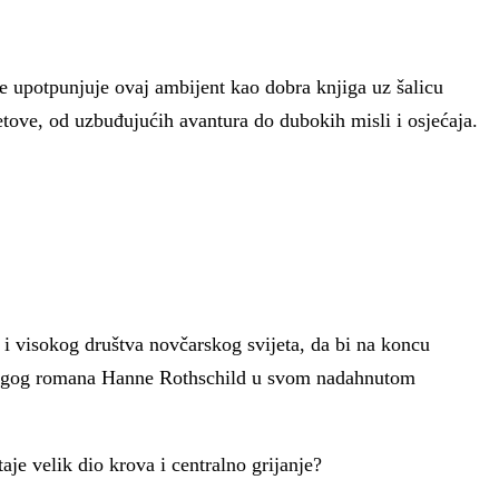
e upotpunjuje ovaj ambijent kao dobra knjiga uz šalicu
jetove, od uzbuđujućih avantura do dubokih misli i osjećaja.
 i visokog društva novčarskog svijeta, da bi na koncu
g drugog romana Hanne Rothschild u svom nadahnutom
aje velik dio krova i centralno grijanje?