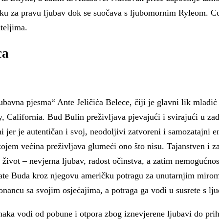
iliku za pravu ljubav dok se suočava s ljubomornim Ryleom. 
teljima.
ca
avna pjesma“ Ante Jeličića Belece, čiji je glavni lik mladić 
y, California. Bud Bulin preživljava pjevajući i svirajući u 
 jer je autentičan i svoj, neodoljivi zatvoreni i samozatajni 
 kojem većina preživljava glumeći ono što nisu. Tajanstven i 
 život – nevjerna ljubav, radost očinstva, a zatim nemogućnos
 prate Buda kroz njegovu američku potragu za unutarnjim miro
zonancu sa svojim osjećajima, a potraga ga vodi u susrete s l
unaka vodi od pobune i otpora zbog iznevjerene ljubavi do pri