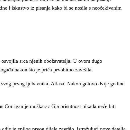
tine i iskustvo iz pisanja kako bi se nosila s neočekivanim
e osvojila srca njenih obožavatelja. U ovom dugo
gađa nakon što je priča prvobitno završila.
će svog prvog ljubavnika, Atlasa. Nakon gotovo dvije godine
as Corrigan je muškarac čija prisutnost nikada neće biti
gdje je epilog prvog dijela završio, istražujući nove detalje