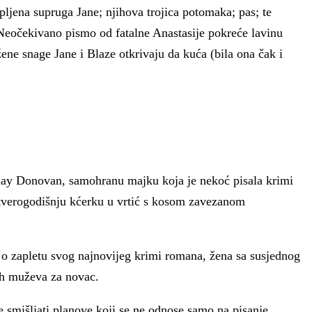
rpljena supruga Jane; njihova trojica potomaka; pas; te
nim. Neočekivano pismo od fatalne Anastasije pokreće lavinu
ne snage Jane i Blaze otkrivaju da kuća (bila ona čak i
nlay Donovan, samohranu majku koja je nekoć pisala krimi
četverogodišnju kćerku u vrtić s kosom zavezanom
o zapletu svog najnovijeg krimi romana, žena sa susjednog
nih muževa za novac.
 smišljati planove koji se ne odnose samo na pisanje