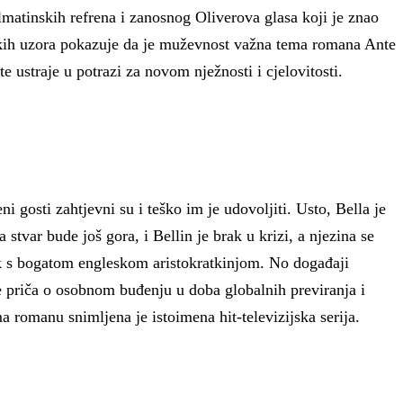
matinskih refrena i zanosnog Oliverova glasa koji je znao
ačkih uzora pokazuje da je muževnost važna tema romana Ante
e ustraje u potrazi za novom nježnosti i cjelovitosti.
gosti zahtjevni su i teško im je udovoljiti. Usto, Bella je
stvar bude još gora, i Bellin je brak u krizi, a njezina se
rak s bogatom engleskom aristokratkinjom. No događaji
 je priča o osobnom buđenju u doba globalnih previranja i
 romanu snimljena je istoimena hit-televizijska serija.