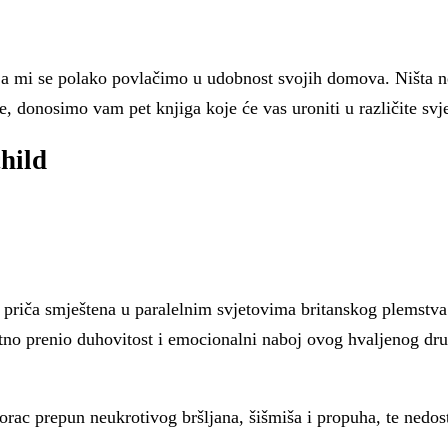
o, a mi se polako povlačimo u udobnost svojih domova. Ništa n
nje, donosimo vam pet knjiga koje će vas uroniti u različite sv
hild
a priča smještena u paralelnim svjetovima britanskog plemstva
spretno prenio duhovitost i emocionalni naboj ovog hvaljeno
orac prepun neukrotivog bršljana, šišmiša i propuha, te nedost